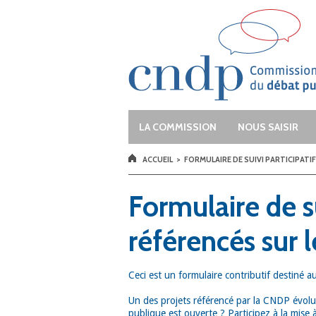
Aller au contenu principal
Vous donner la parole et la faire enten
LA COMMISSION
NOUS SAISIR
VOUS ÊTES ICI
ACCUEIL
>
FORMULAIRE DE SUIVI PARTICIPATIF
Formulaire de su
référencés sur 
Ceci est un formulaire contributif destiné au
Un des projets référencé par la CNDP évol
publique est ouverte ? Participez à la mise à