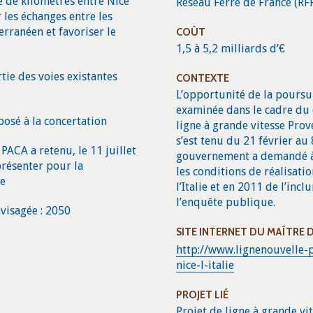
e de kilomètres entre Nice
Réseau Ferré de France (RF
r les échanges entre les
rranéen et favoriser le
COÛT
1,5 à 5,2 milliards d’€
ie des voies existantes
CONTEXTE
L’opportunité de la poursuit
examinée dans le cadre du 
osé à la concertation
ligne à grande vitesse Pro
s’est tenu du 21 février au 
PACA a retenu, le 11 juillet
gouvernement a demandé à 
présenter pour la
les conditions de réalisat
e
l’Italie et en 2011 de l’inc
l’enquête publique.
visagée : 2050
SITE INTERNET DU
MAÎTRE 
http://www.lignenouvelle-
nice-l-italie
PROJET LIÉ
Projet de ligne à grande v