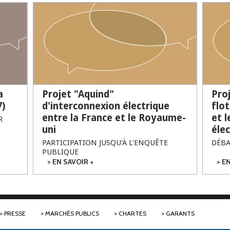
a
Projet "Aquind"
Proj
7)
d'interconnexion électrique
flo
entre la France et le Royaume-
et 
R
uni
éle
PARTICIPATION JUSQU'À L'ENQUÊTE
DÉBA
PUBLIQUE
EN SAVOIR +
SUR PROJET
EN
"AQUIND"
D'INTERCONNEXION
ÉLECTRIQUE ENTRE
LA FRANCE ET LE
ROYAUME-UNI
PRESSE
MARCHÉS PUBLICS
CHARTES
GARANTS