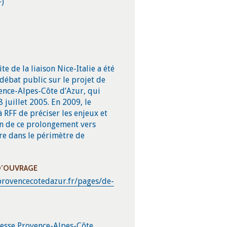
F)
e de la liaison Nice-Italie a été
débat public sur le projet de
vence-Alpes-Côte d’Azur, qui
8 juillet 2005. En 2009, le
RFF de préciser les enjeux et
ion de ce prolongement vers
lure dans le périmètre de
D’OUVRAGE
provencecotedazur.fr/pages/de-
itesse Provence-Alpes-Côte