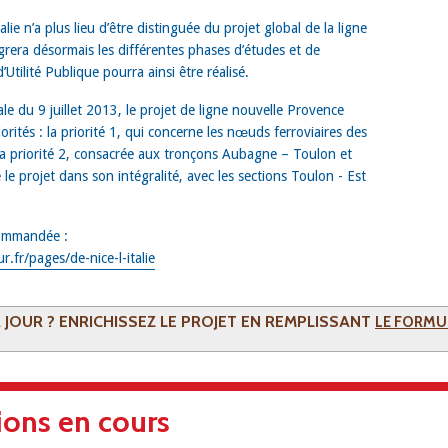
talie n’a plus lieu d’être distinguée du projet global de la ligne
grera désormais les différentes phases d’études et de
Utilité Publique pourra ainsi être réalisé.
 du 9 juillet 2013, le projet de ligne nouvelle Provence
rités : la priorité 1, qui concerne les nœuds ferroviaires des
la priorité 2, consacrée aux tronçons Aubagne – Toulon et
 le projet dans son intégralité, avec les sections Toulon - Est
commandée :
.fr/pages/de-nice-l-italie
À JOUR ? ENRICHISSEZ LE PROJET EN REMPLISSANT
LE FORMUL
ions en cours