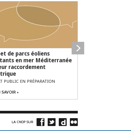
et de parcs éoliens
ttants en mer Méditerranée
leur raccordement
ctrique
T PUBLIC EN PRÉPARATION
 SAVOIR +
SUR PROJET DE
PARCS ÉOLIENS
FLOTTANTS EN
MER
MÉDITERRANÉE
ET LEUR
LA CNDP SUR
RACCORDEMENT
ÉLECTRIQUE