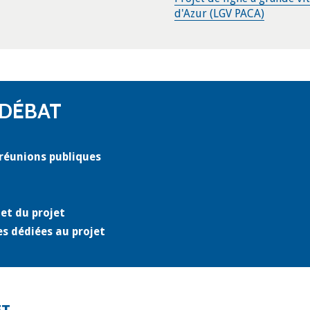
d'Azur (LGV PACA)
 DÉBAT
 réunions publiques
net du projet
es dédiées au projet