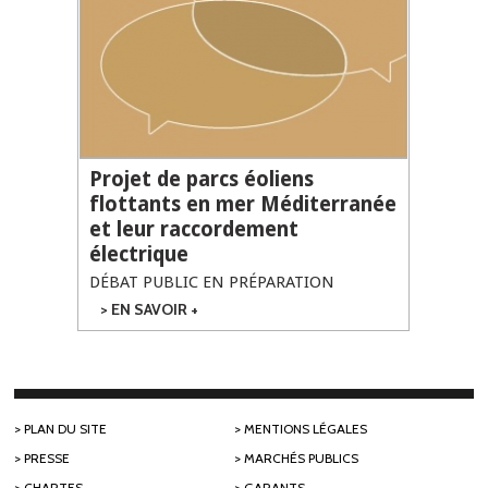
D'INTERCONNEXION
ÉLECTRIQUE ENTRE
LA FRANCE ET LE
ROYAUME-UNI
Projet de parcs éoliens
flottants en mer Méditerranée
et leur raccordement
électrique
DÉBAT PUBLIC EN PRÉPARATION
EN SAVOIR +
SUR PROJET DE
PARCS ÉOLIENS
FLOTTANTS EN
MER
MÉDITERRANÉE
ET LEUR
RACCORDEMENT
PLAN DU SITE
MENTIONS LÉGALES
ÉLECTRIQUE
PRESSE
MARCHÉS PUBLICS
CHARTES
GARANTS