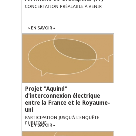
CONCERTATION PRÉALABLE À VENIR
EN SAVOIR +
SUR PROJET DE
RECONVERSION
DE LA
RAFFINERIE DE
GRANDPUITS
(77)
Projet "Aquind"
d'interconnexion électrique
entre la France et le Royaume-
uni
PARTICIPATION JUSQU'À L'ENQUÊTE
PUBLIQUE
EN SAVOIR +
SUR PROJET
"AQUIND"