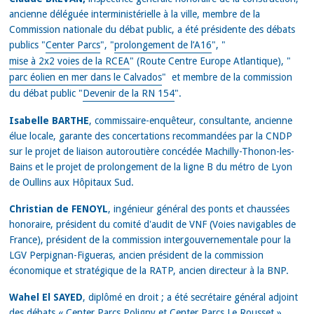
ancienne déléguée interministérielle à la ville, membre de la
Commission nationale du débat public, a été présidente des débats
publics "
Center Parcs
", "
prolongement de l’A16
", "
mise à 2x2 voies de la RCEA
" (Route Centre Europe Atlantique), "
parc éolien en mer dans le Calvados
" et membre de la commission
du débat public "
Devenir de la RN 154
".
Isabelle BARTHE
, commissaire-enquêteur, consultante, ancienne
élue locale, garante des concertations recommandées par la CNDP
sur le projet de liaison autoroutière concédée Machilly-Thonon-les-
Bains et le projet de prolongement de la ligne B du métro de Lyon
de Oullins aux Hôpitaux Sud.
Christian de FENOYL
, ingénieur général des ponts et chaussées
honoraire, président du comité d'audit de VNF (Voies navigables de
France), président de la commission intergouvernementale pour la
LGV Perpignan-Figueras, ancien président de la commission
économique et stratégique de la RATP, ancien directeur à la BNP.
Wahel El SAYED
, diplômé en droit ; a été secrétaire général adjoint
des débats « Center Parcs Poligny et Center Parcs Le Rousset ».