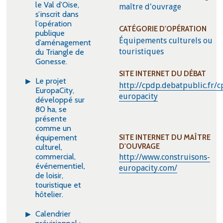
le Val d’Oise,
maître d'ouvrage
s’inscrit dans
l’opération
CATÉGORIE D'OPÉRATION
publique
Équipements culturels ou
d’aménagement
touristiques
du Triangle de
Gonesse.
SITE INTERNET DU DÉBAT
Le projet
http://cpdp.debatpublic.fr/
EuropaCity,
europacity
développé sur
80 ha, se
présente
comme un
équipement
SITE INTERNET DU MAÎTRE
D'OUVRAGE
culturel,
commercial,
http://www.construisons-
événementiel,
europacity.com/
de loisir,
touristique et
hôtelier.
Calendrier