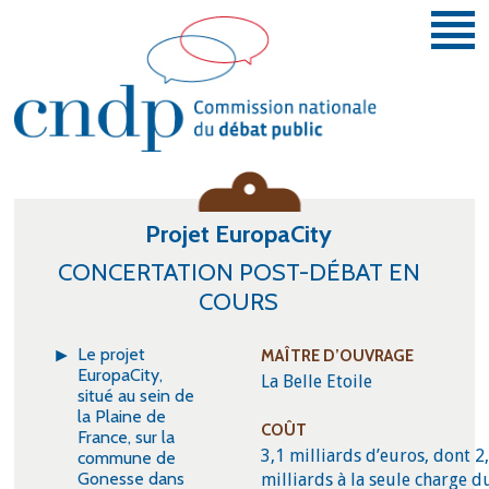
Aller au contenu principal
Vous donner la parole et la faire entendre.
Projet EuropaCity
CONCERTATION POST-DÉBAT EN
COURS
Le projet
MAÎTRE D’OUVRAGE
EuropaCity,
La Belle Etoile
situé au sein de
la Plaine de
COÛT
France, sur la
3,1 milliards d’euros, dont 2
commune de
Gonesse dans
milliards à la seule charge d